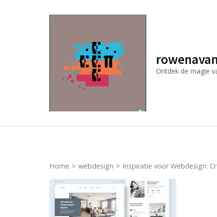
Ga
naar
inhoud
(druk
rowenavan
op
Ontdek de magie van
Enter)
Home
>
webdesign
>
Inspiratie voor Webdesign: C