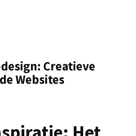
bdesign: Creatieve
nde Websites
spiratie: Het