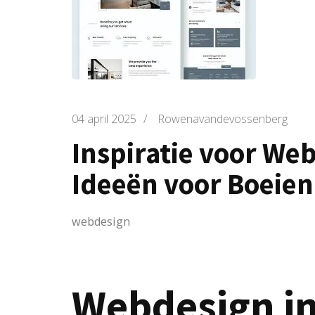
04 april 2025
/
Rowenavandevossenberg
Inspiratie voor We
Ideeën voor Boeie
webdesign
Webdesign in