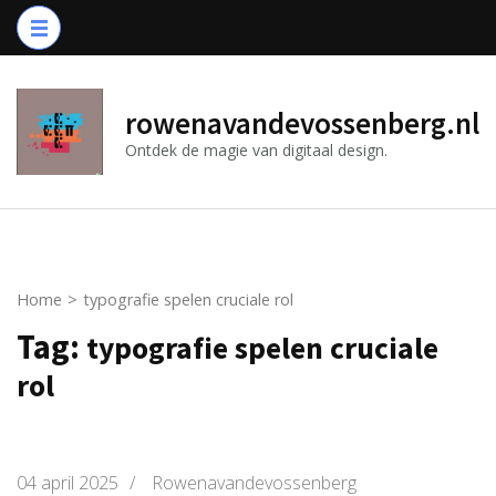
Ga
naar
inhoud
(druk
rowenavandevossenberg.nl
op
Ontdek de magie van digitaal design.
Enter)
Home
>
typografie spelen cruciale rol
Tag:
typografie spelen cruciale
rol
04 april 2025
/
Rowenavandevossenberg