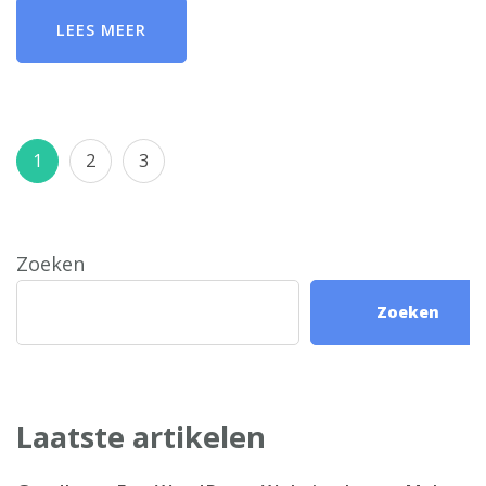
LEES MEER
Berichten
Pagina
Pagina
Pagina
1
2
3
paginering
Zoeken
Zoeken
Laatste artikelen