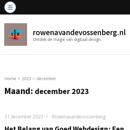
Ga
naar
inhoud
(druk
rowenavandevossenberg.nl
op
Ontdek de magie van digitaal design.
Enter)
Home
>
2023
>
december
Maand:
december 2023
31 december 2023
/
Rowenavandevossenberg
Het Belang van Goed Webdesign: Een