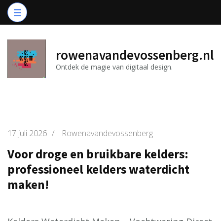
Ga
naar
inhoud
(druk
rowenavandevossenberg.nl
op
Ontdek de magie van digitaal design.
Enter)
17 juli 2026
/
Rowenavandevossenberg
Voor droge en bruikbare kelders:
professioneel kelders waterdicht
maken!