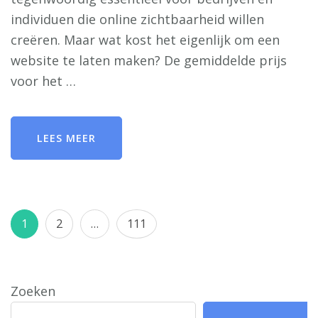
individuen die online zichtbaarheid willen
creëren. Maar wat kost het eigenlijk om een
website te laten maken? De gemiddelde prijs
voor het …
LEES MEER
Berichten
Pagina
Pagina
Pagina
1
2
…
111
paginering
Zoeken