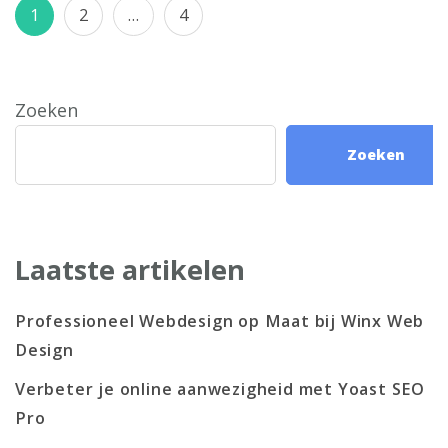
Berichten
Pagina
Pagina
Pagina
1
2
…
4
paginering
Zoeken
Zoeken
Laatste artikelen
Professioneel Webdesign op Maat bij Winx Web
Design
Verbeter je online aanwezigheid met Yoast SEO
Pro