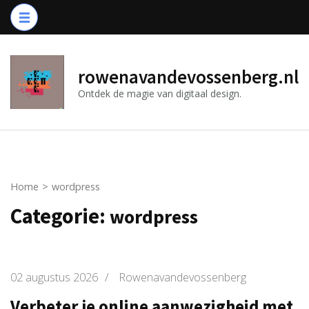
Ga
naar
inhoud
(druk
rowenavandevossenberg.nl
op
Ontdek de magie van digitaal design.
Enter)
Home
>
wordpress
Categorie:
wordpress
02 augustus 2026
/
Rowenavandevossenberg
Verbeter je online aanwezigheid met