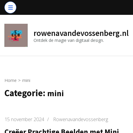
Ga
naar
inhoud
(druk
rowenavandevossenberg.nl
op
Ontdek de magie van digitaal design.
Enter)
Home
>
mini
Categorie:
mini
15 november 2024
/
Rowenavandevossenberg
Creëer Prachtige Beelden met Mini