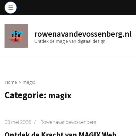
Ga
naar
inhoud
(druk
rowenavandevossenberg.nl
op
Ontdek de magie van digitaal design.
Enter)
Home
>
magix
Categorie:
magix
08 mei 2026
/
Rowenavandevossenberg
Ontdek de Kracht van MAGIX Web