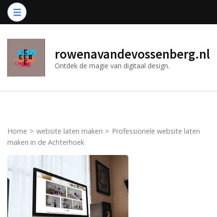
Ga
naar
inhoud
(druk
rowenavandevossenberg.nl
op
Ontdek de magie van digitaal design.
Enter)
Home
>
website laten maken
>
Professionele website laten
maken in de Achterhoek