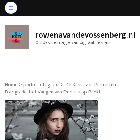
Ga
naar
inhoud
(druk
rowenavandevossenberg.nl
op
Ontdek de magie van digitaal design.
Enter)
Home
>
portretfotografie
>
De Kunst van Portretten
Fotografie: Het Vangen van Emoties op Beeld