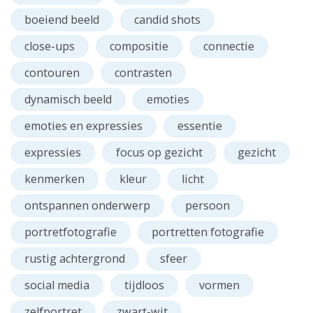
boeiend beeld
candid shots
close-ups
compositie
connectie
contouren
contrasten
dynamisch beeld
emoties
emoties en expressies
essentie
expressies
focus op gezicht
gezicht
kenmerken
kleur
licht
ontspannen onderwerp
persoon
portretfotografie
portretten fotografie
rustig achtergrond
sfeer
social media
tijdloos
vormen
zelfportret
zwart-wit