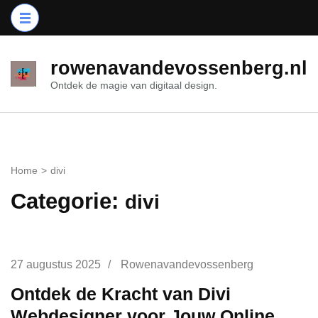
Ga
naar
inhoud
rowenavandevossenberg.nl
(druk
Ontdek de magie van digitaal design.
op
Enter)
Home
>
divi
Categorie:
divi
27 augustus 2025
/
Rowenavandevossenberg
Ontdek de Kracht van Divi
Webdesigner voor Jouw Online