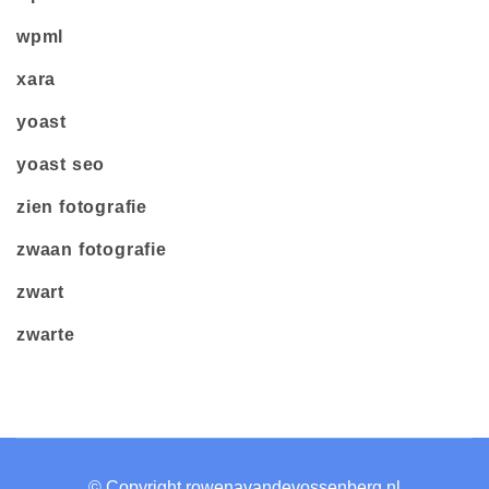
wpml
xara
yoast
yoast seo
zien fotografie
zwaan fotografie
zwart
zwarte
© Copyright rowenavandevossenberg.nl