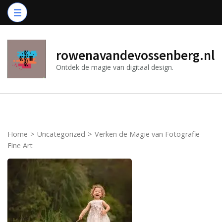
Ga
naar
inhoud
(druk
rowenavandevossenberg.nl
op
Ontdek de magie van digitaal design.
Enter)
Home
>
Uncategorized
>
Verken de Magie van Fotografie
Fine Art