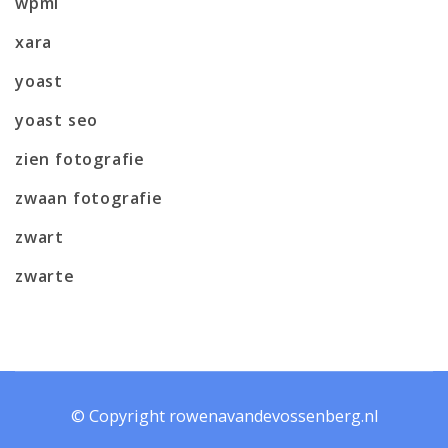
wpml
xara
yoast
yoast seo
zien fotografie
zwaan fotografie
zwart
zwarte
© Copyright rowenavandevossenberg.nl