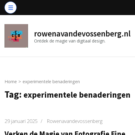
Ga
naar
inhoud
(druk
rowenavandevossenberg.nl
op
Ontdek de magie van digitaal design.
Enter)
Home
>
experimentele benaderingen
Tag:
experimentele benaderingen
29 januari 2025
/
Rowenavandevossenberg
Verken de Magie van Fotografie Fine