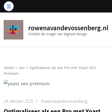
Ga
naar
inhoud
(druk
rowenavandevossenberg.nl
op
Ontdek de magie van digitaal design.
Enter)
Home
>
seo
>
Optimaliseer als een Pro met Yoast SEO
Premium
24 oktober 2025
/
Rowenavandevossenberg
Optimaliseer als een Pro met Yoast