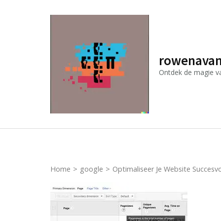
Ga
naar
inhoud
(druk
rowenavan
op
Ontdek de magie van
Enter)
Home
>
google
>
Optimaliseer Je Website Succesv