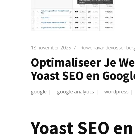
18 november 2025
/
Rowenavandevossenber
Optimaliseer Je We
Yoast SEO en Googl
google
google analytics
wordpress
Yoast SEO en