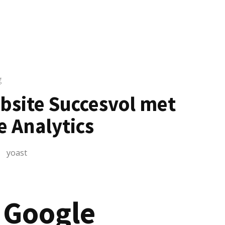
g
bsite Succesvol met
e Analytics
yoast
 Google