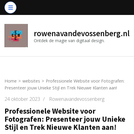
Ga
naar
inhoud
(druk
rowenavandevossenberg.nl
op
Ontdek de magie van digitaal design.
Enter)
Home
>
websites
>
Professionele Website voor Fotografen:
Presenteer jouw Unieke Stijl en Trek Nieuwe Klanten aan!
24 oktober 2023
/
Rowenavandevossenberg
Professionele Website voor
Fotografen: Presenteer jouw Unieke
Stijl en Trek Nieuwe Klanten aan!