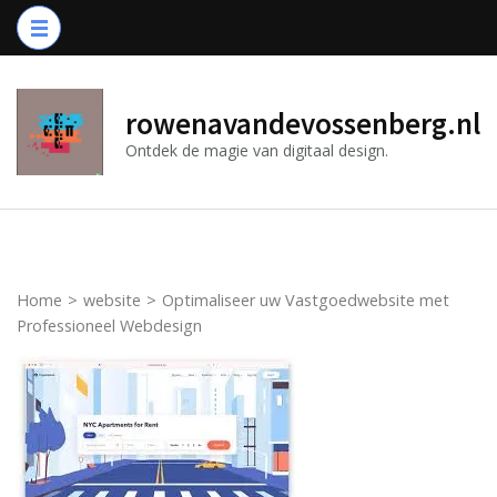
Ga
naar
inhoud
(druk
rowenavandevossenberg.nl
op
Ontdek de magie van digitaal design.
Enter)
Home
>
website
>
Optimaliseer uw Vastgoedwebsite met
Professioneel Webdesign