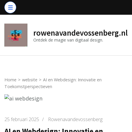
Ga
naar
inhoud
(druk
rowenavandevossenberg.nl
op
Ontdek de magie van digitaal design.
Enter)
Home
>
website
>
AI en Webdesign: Innovatie en
Toekomstperspectieven
25 februari 2025
/
Rowenavandevossenberg
AI en Webdesign: Innovatie en