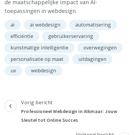
de maatschappelijke impact van AI-
toepassingen in webdesign.
ai
ai webdesign
automatisering
efficiëntie
gebruikerservaring
kunstmatige intelligentie
overwegingen
personalisatie op maat
uitdagingen
ux
webdesign
Berichtnavigatie
Vorig bericht
Professioneel Webdesign in Alkmaar: Jouw
Sleutel tot Online Succes
Volgend bericht