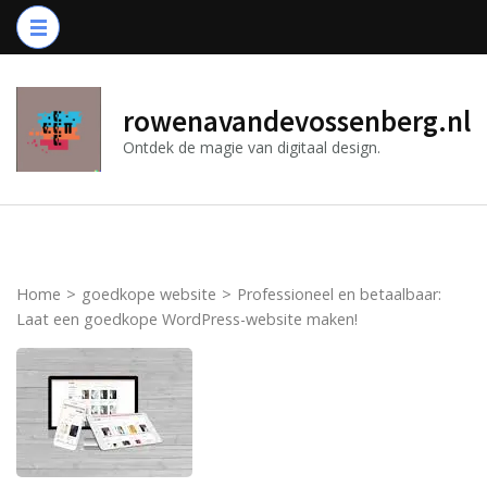
Ga
naar
inhoud
(druk
rowenavandevossenberg.nl
op
Ontdek de magie van digitaal design.
Enter)
Home
>
goedkope website
>
Professioneel en betaalbaar:
Laat een goedkope WordPress-website maken!