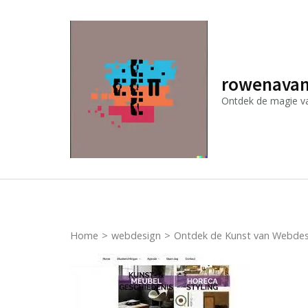
Ga
naar
inhoud
(druk
rowenavan
op
Ontdek de magie van
Enter)
Home
>
webdesign
>
Ontdek de Kunst van Webdesi