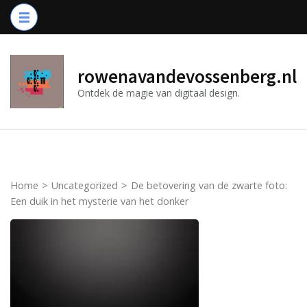
Ga
naar
inhoud
(druk
rowenavandevossenberg.nl
op
Ontdek de magie van digitaal design.
Enter)
Home
>
Uncategorized
>
De betovering van de zwarte foto:
Een duik in het mysterie van het donker