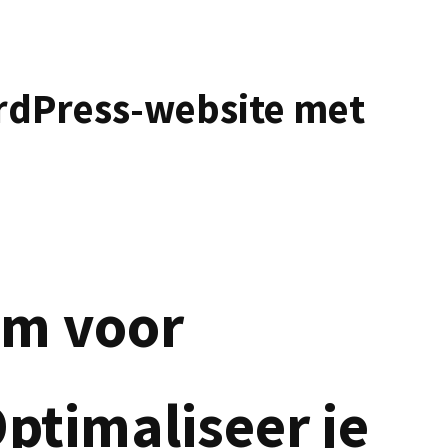
rdPress-website met
um voor
ptimaliseer je