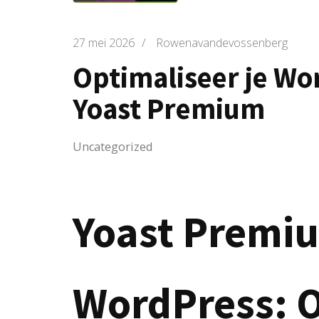
27 mei 2026
/
Rowenavandevossenberg
Optimaliseer je Wo
Yoast Premium
Uncategorized
Yoast Premi
WordPress: O