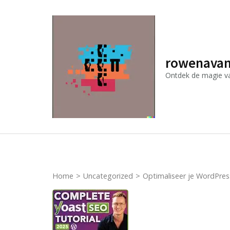
Ga
naar
inhoud
(druk
rowenavan
op
Ontdek de magie van
Enter)
Home
>
Uncategorized
>
Optimaliseer je WordPre