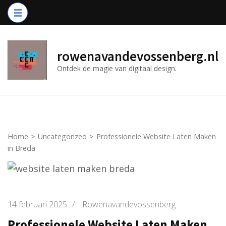
Ga
naar
inhoud
(druk
rowenavandevossenberg.nl
op
Ontdek de magie van digitaal design.
Enter)
Home
>
Uncategorized
>
Professionele Website Laten Maken
in Breda
14 februari 2025
/
Rowenavandevossenberg
Professionele Website Laten Maken