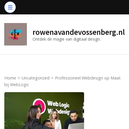
Ga
naar
inhoud
(druk
rowenavandevossenberg.nl
op
Ontdek de magie van digitaal design.
Enter)
Home
>
Uncategorized
>
Professioneel Webdesign op Maat
bij WebLogic