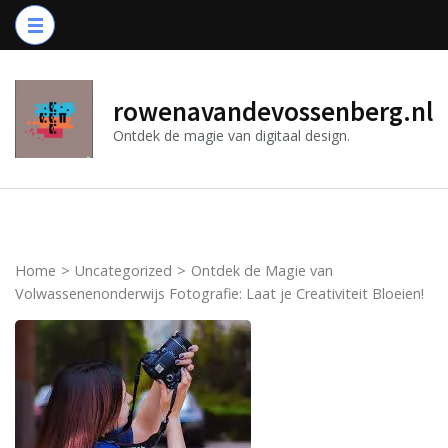
Ga
naar
inhoud
(druk
rowenavandevossenberg.nl
op
Ontdek de magie van digitaal design.
Enter)
Home
>
Uncategorized
>
Ontdek de Magie van
Volwassenenonderwijs Fotografie: Laat je Creativiteit Bloeien!