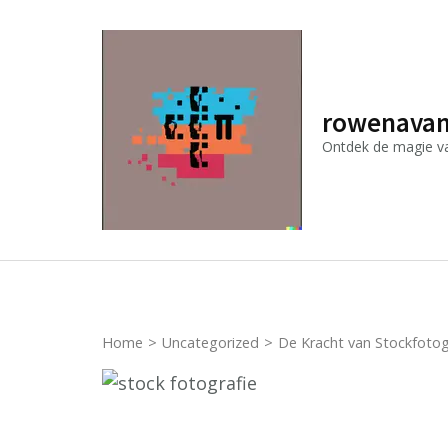
Ga
naar
inhoud
(druk
rowenavan
op
Ontdek de magie van
Enter)
Home
>
Uncategorized
>
De Kracht van Stockfotog