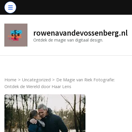
Ga
naar
inhoud
(druk
rowenavandevossenberg.nl
op
Ontdek de magie van digitaal design.
Enter)
Home
>
Uncategorized
>
De Magie van Riek Fotografie:
Ontdek de Wereld door Haar Lens