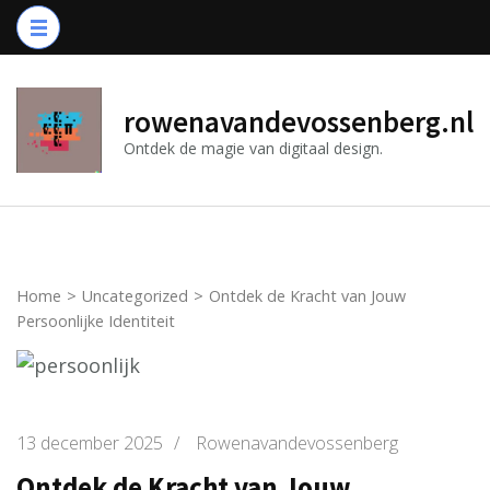
Ga
naar
inhoud
(druk
rowenavandevossenberg.nl
op
Ontdek de magie van digitaal design.
Enter)
Home
>
Uncategorized
>
Ontdek de Kracht van Jouw
Persoonlijke Identiteit
13 december 2025
/
Rowenavandevossenberg
Ontdek de Kracht van Jouw