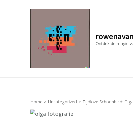
Ga
naar
inhoud
(druk
rowenavan
op
Ontdek de magie van
Enter)
Home
>
Uncategorized
>
Tijdloze Schoonheid: Olga