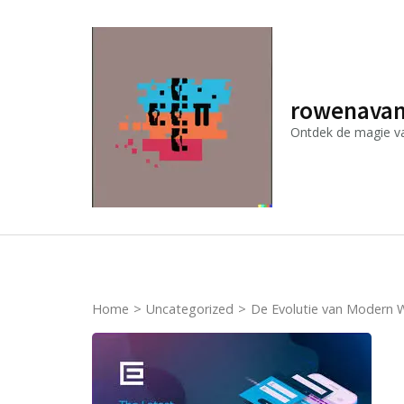
Ga
naar
inhoud
(druk
rowenavan
op
Ontdek de magie van
Enter)
Home
>
Uncategorized
>
De Evolutie van Modern W