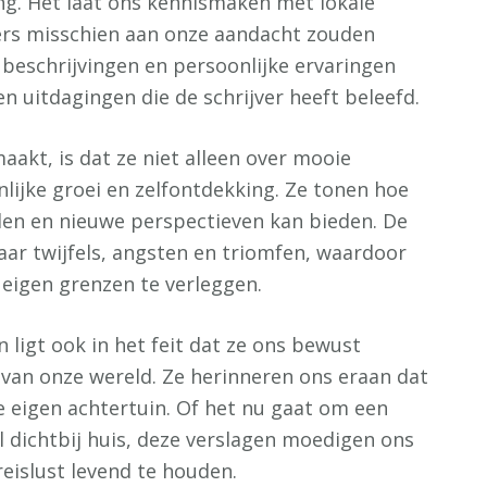
ng. Het laat ons kennismaken met lokale
ers misschien aan onze aandacht zouden
beschrijvingen en persoonlijke ervaringen
n uitdagingen die de schrijver heeft beleefd.
aakt, is dat ze niet alleen over mooie
ijke groei en zelfontdekking. Ze tonen hoe
len en nieuwe perspectieven kan bieden. De
haar twijfels, angsten en triomfen, waardoor
igen grenzen te verleggen.
 ligt ook in het feit dat ze ons bewust
 van onze wereld. Ze herinneren ons eraan dat
ze eigen achtertuin. Of het nu gaat om een
l dichtbij huis, deze verslagen moedigen ons
reislust levend te houden.