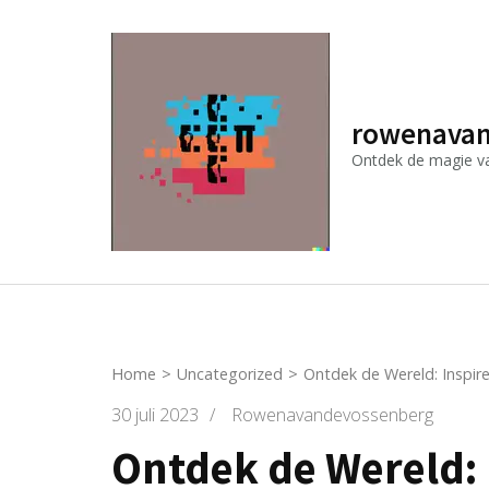
Ga
naar
inhoud
(druk
rowenavan
op
Ontdek de magie van
Enter)
Home
>
Uncategorized
>
Ontdek de Wereld: Inspir
30 juli 2023
/
Rowenavandevossenberg
Ontdek de Wereld: