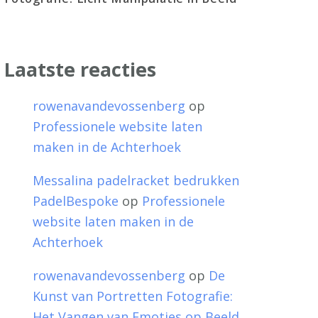
Laatste reacties
rowenavandevossenberg
op
Professionele website laten
maken in de Achterhoek
Messalina padelracket bedrukken
PadelBespoke
op
Professionele
website laten maken in de
Achterhoek
rowenavandevossenberg
op
De
Kunst van Portretten Fotografie:
Het Vangen van Emoties op Beeld