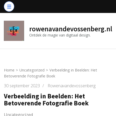
Ga
naar
inhoud
(druk
rowenavandevossenberg.nl
op
Ontdek de magie van digitaal design.
Enter)
Home
>
Uncategorized
>
Verbeelding in Beelden: Het
Betoverende Fotografie Boek
30 september 2023
/
Rowenavandevossenberg
Verbeelding in Beelden: Het
Betoverende Fotografie Boek
Uncategorized