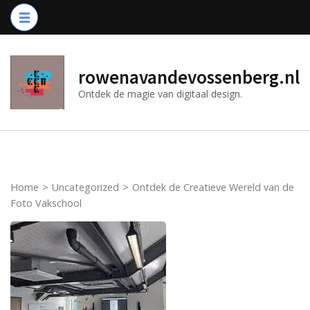
Ga
naar
inhoud
(druk
rowenavandevossenberg.nl
op
Ontdek de magie van digitaal design.
Enter)
Home
>
Uncategorized
>
Ontdek de Creatieve Wereld van de
Foto Vakschool