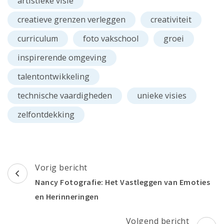
artistieke visie
creatieve grenzen verleggen
creativiteit
curriculum
foto vakschool
groei
inspirerende omgeving
talentontwikkeling
technische vaardigheden
unieke visies
zelfontdekking
Berichtnavigatie
Vorig bericht
Nancy Fotografie: Het Vastleggen van Emoties
en Herinneringen
Volgend bericht