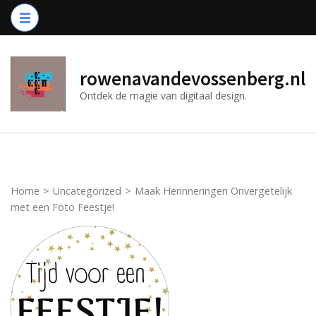
Ga
naar
inhoud
(druk
rowenavandevossenberg.nl
op
Ontdek de magie van digitaal design.
Enter)
Home
>
Uncategorized
>
Maak Herinneringen Onvergetelijk
met een Foto Feestje!