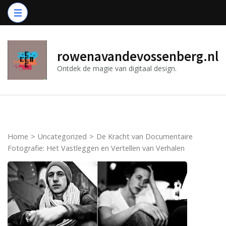
Ga
naar
inhoud
(druk
rowenavandevossenberg.nl
op
Ontdek de magie van digitaal design.
Enter)
Home
>
Uncategorized
>
De Kracht van Documentaire
Fotografie: Het Vastleggen en Vertellen van Verhalen