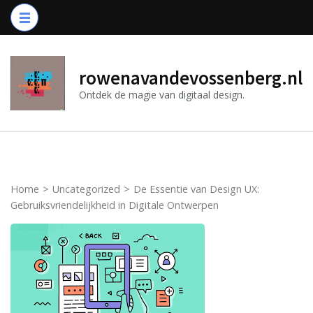
Ga
naar
inhoud
(druk
rowenavandevossenberg.nl
op
Ontdek de magie van digitaal design.
Enter)
Home
>
Uncategorized
>
De Essentie van Design UX:
Gebruiksvriendelijkheid in Digitale Ontwerpen