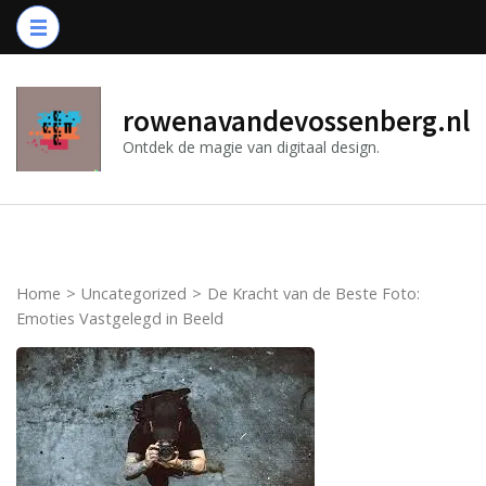
Ga
naar
inhoud
(druk
rowenavandevossenberg.nl
op
Ontdek de magie van digitaal design.
Enter)
Home
>
Uncategorized
>
De Kracht van de Beste Foto:
Emoties Vastgelegd in Beeld