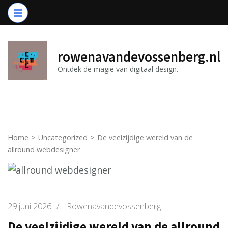
Ga
naar
inhoud
(druk
rowenavandevossenberg.nl
op
Ontdek de magie van digitaal design.
Enter)
Home
>
Uncategorized
>
De veelzijdige wereld van de
allround webdesigner
29 juni 2026
/
Rowenavandevossenberg
De veelzijdige wereld van de allround