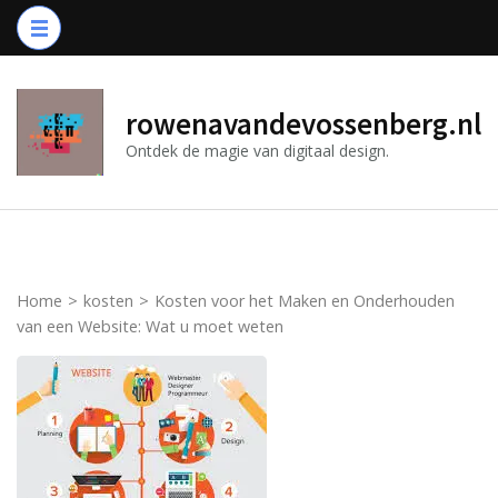
Ga
naar
inhoud
(druk
rowenavandevossenberg.nl
op
Ontdek de magie van digitaal design.
Enter)
Home
>
kosten
>
Kosten voor het Maken en Onderhouden
van een Website: Wat u moet weten