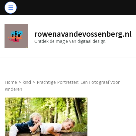
Ga
naar
inhoud
(druk
rowenavandevossenberg.nl
op
Ontdek de magie van digitaal design.
Enter)
Home
>
kind
>
Prachtige Portretten: Een Fotograaf voor
Kinderen