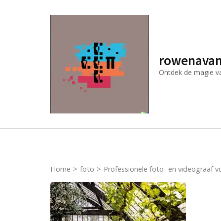
Ga
naar
inhoud
(druk
rowenavan
op
Ontdek de magie van
Enter)
Home
>
foto
>
Professionele foto- en videograaf 