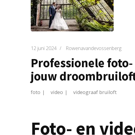
12 juni 2024
/
Rowenavandevossenberg
Professionele foto-
jouw droombruilof
foto
video
videograaf bruiloft
Foto- en vide