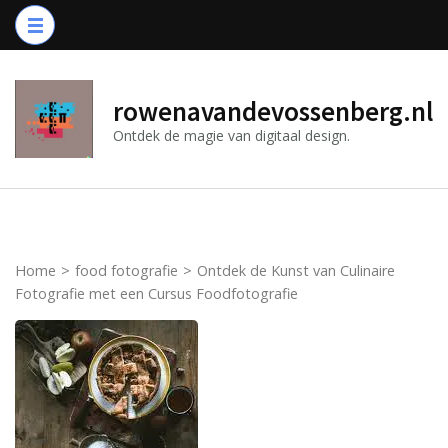
Ga
naar
inhoud
(druk
rowenavandevossenberg.nl
op
Ontdek de magie van digitaal design.
Enter)
Home
>
food fotografie
>
Ontdek de Kunst van Culinaire
Fotografie met een Cursus Foodfotografie