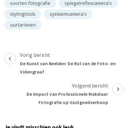
soorten fotografie
spiegelreflexcamera's
stylingtools
systeemcamera's
uurtarieven
Berichtnavigatie
Vorig bericht
De Kunst van Beelden: De Rol van de Foto- en
Videograaf
Volgend bericht
De Impact van Professionele Makelaar
Fotografie op Vastgoedverkoop
Je vindt misschien ook leuk...