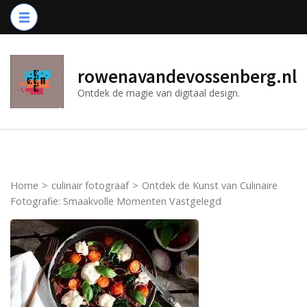
Ga
naar
inhoud
(druk
rowenavandevossenberg.nl
op
Ontdek de magie van digitaal design.
Enter)
Home
>
culinair fotograaf
>
Ontdek de Kunst van Culinaire
Fotografie: Smaakvolle Momenten Vastgelegd