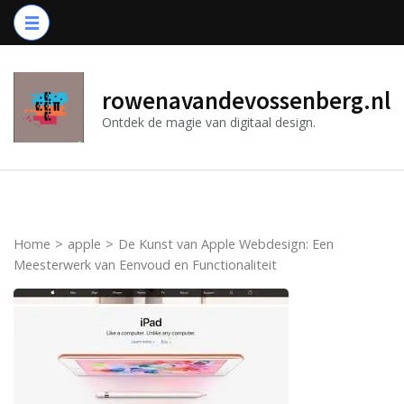
Ga
naar
inhoud
(druk
rowenavandevossenberg.nl
op
Ontdek de magie van digitaal design.
Enter)
Home
>
apple
>
De Kunst van Apple Webdesign: Een
Meesterwerk van Eenvoud en Functionaliteit