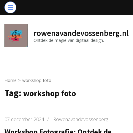
Ga
naar
inhoud
(druk
rowenavandevossenberg.nl
op
Ontdek de magie van digitaal design.
Enter)
Home
>
workshop foto
Tag:
workshop foto
07 december 2024
/
Rowenavandevossenberg
Workshop Fotografie: Ontdek de