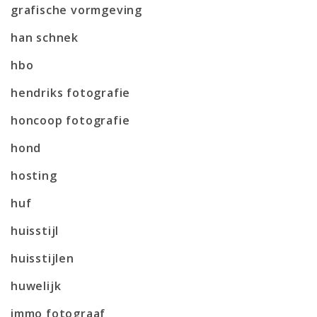
grafische vormgeving
han schnek
hbo
hendriks fotografie
honcoop fotografie
hond
hosting
huf
huisstijl
huisstijlen
huwelijk
immo fotograaf