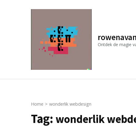
Ga
naar
inhoud
(druk
rowenavan
op
Ontdek de magie van
Enter)
Home
>
wonderlik webdesign
Tag:
wonderlik webd