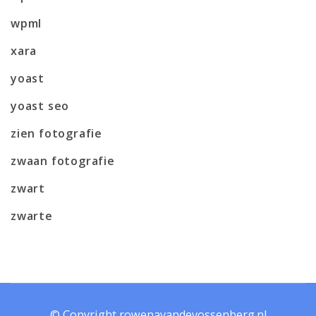
wpml
xara
yoast
yoast seo
zien fotografie
zwaan fotografie
zwart
zwarte
© Copyright rowenavandevossenberg.nl