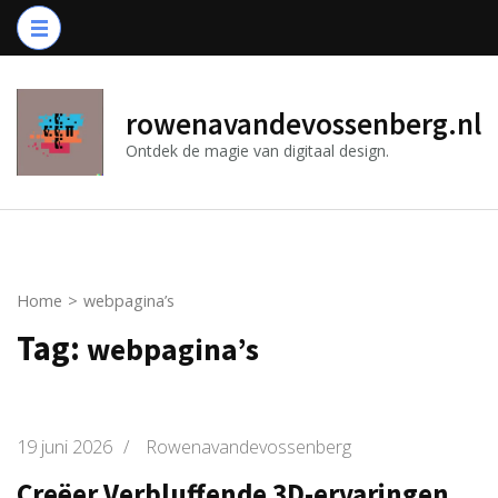
Ga
naar
inhoud
(druk
rowenavandevossenberg.nl
op
Ontdek de magie van digitaal design.
Enter)
Home
>
webpagina’s
Tag:
webpagina’s
19 juni 2026
/
Rowenavandevossenberg
Creëer Verbluffende 3D-ervaringen