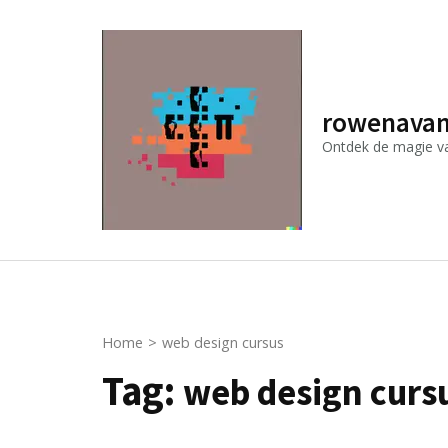
Ga
naar
inhoud
(druk
rowenavan
op
Ontdek de magie van
Enter)
Home
>
web design cursus
Tag:
web design curs