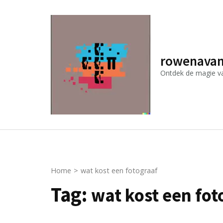
Ga
naar
inhoud
(druk
rowenavan
op
Ontdek de magie van
Enter)
Home
>
wat kost een fotograaf
Tag:
wat kost een fot