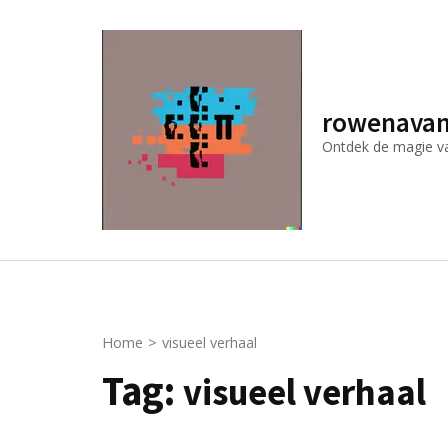
Ga
naar
inhoud
(druk
rowenavan
op
Ontdek de magie van
Enter)
Home
>
visueel verhaal
Tag:
visueel verhaal