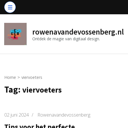
Ga
naar
inhoud
(druk
rowenavandevossenberg.nl
op
Ontdek de magie van digitaal design.
Enter)
Home
>
viervoeters
Tag:
viervoeters
02 juni 2024
/
Rowenavandevossenberg
Tips voor het perfecte